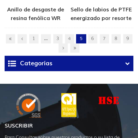
Anillo de desgaste de
Sello de labios de PTFE
resina fenólica WR
energizado por resorte
1
...
3
4
5
6
7
8
9
Categorías
SUSCRIBIR
Para Consultas sobre nuestros productos o su lista de