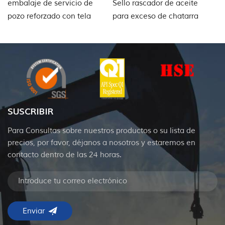
embalaje de servicio de
Sello rascador de aceite
Se
pozo reforzado con tela
para exceso de chatarra
ca
de aceite lubricante
6
SUSCRIBIR
Para Consultas sobre nuestros productos o su lista de
precios, por favor, déjanos a nosotros y estaremos en
contacto dentro de las 24 horas.