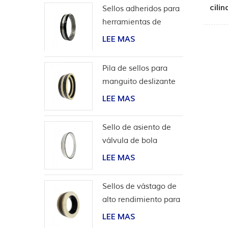
cili
Sellos adheridos para
herramientas de
terminación
LEE MAS
Pila de sellos para
manguito deslizante
de herramientas de
LEE MAS
pozo
Sello de asiento de
válvula de bola
bidireccional de alta
LEE MAS
presión
Sellos de vástago de
alto rendimiento para
aplicaciones de
LEE MAS
hidrógeno