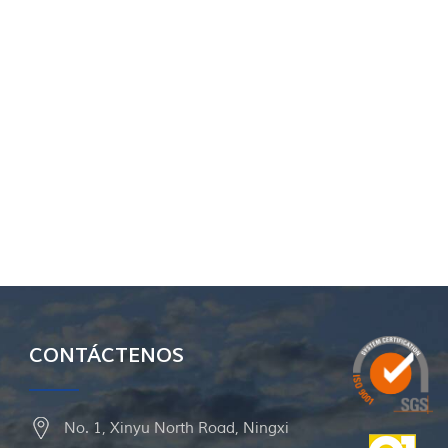
CONTÁCTENOS
No. 1, Xinyu North Road, Ningxi