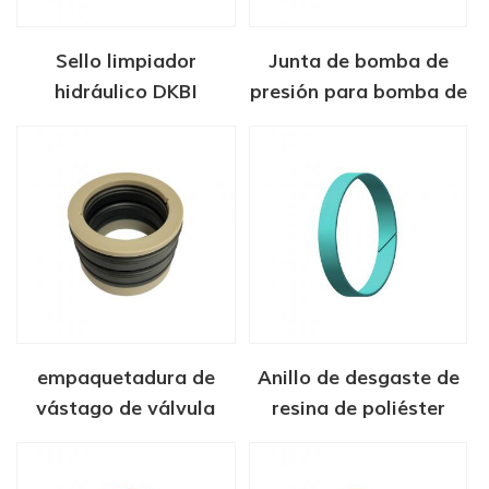
Sello limpiador
Junta de bomba de
hidráulico DKBI
presión para bomba de
émbolo
empaquetadura de
Anillo de desgaste de
vástago de válvula
resina de poliéster
para válvulas de
turquesa
compuerta FLS-R