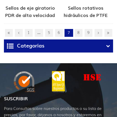
Sellos de eje giratorio
Sellos rotativos
PDR de alta velocidad
hidráulicos de PTFE
1
...
5
6
7
8
9
Categorías
SUSCRIBIR
Para Consultas sobre nuestros productos o su lista de
precios, por favor, déjanos a nosotros y estaremos en