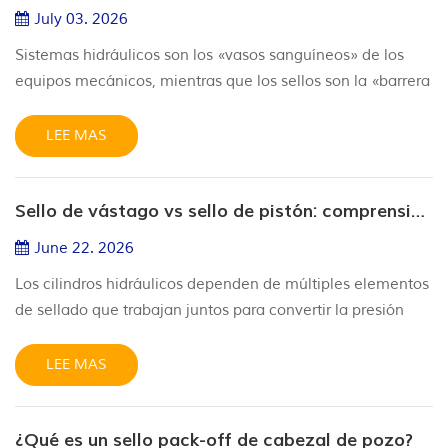
centralizador es e...
July 03. 2026
Sistemas hidráulicos son los «vasos sanguíneos» de los
equipos mecánicos, mientras que los sellos son la «barrera
protectora» de los sistemas hidráulicos. Como
componentes básicos fundamentales, sellos hidráulicos
LEE MAS
desempeñan un papel crucial en la prevención de fugas
de medios, el aislamiento del polvo y las impurezas, y el
Sello de vástago vs sello de pistón: comprensión de los sistemas de sellado hidráulico
mantenimiento de una presión estable del sistema. Su
estado de funcionamie...
June 22. 2026
Los cilindros hidráulicos dependen de múltiples elementos
de sellado que trabajan juntos para convertir la presión
hidráulica en movimiento mecánico controlado. Entre
estos componentes, sellos de vástago y sellos de pistón
LEE MAS
son dos de las soluciones de sellado más importantes,
cada una desempeñando una función diferente dentro del
¿Qué es un sello pack-off de cabezal de pozo?
sistema hidráulico. Aunque ambos están diseñados para