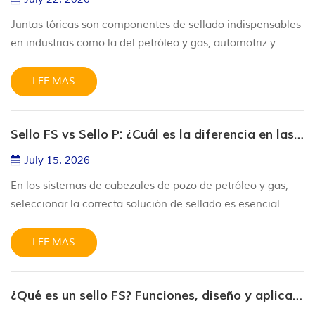
Juntas tóricas son componentes de sellado indispensables
en industrias como la del petróleo y gas, automotriz y
manufacturera, gracias a sus ventajas inigualables.
Cuentan con un diseño compacto y sencillo que ocupa un
LEE MAS
espacio mínimo, lo que facilita la instalación y el
reemplazo. Adecuadas tanto para sellado estático como
Sello FS vs Sello P: ¿Cuál es la diferencia en las aplicaciones de cabezales de pozo?
dinámico, ofrecen un excelente rendimiento de sellado
bidireccional con baj...
July 15. 2026
En los sistemas de cabezales de pozo de petróleo y gas,
seleccionar la correcta solución de sellado es esencial
para mantener la integridad de la presión y la seguridad
operativa a largo plazo. Dos productos de sellado
LEE MAS
utilizados comúnmente en cabezales de carcasa y
cabezales de tubería son el sello FS y el sello P. Aunque
¿Qué es un sello FS? Funciones, diseño y aplicaciones en cabezales de pozo
ambos están diseñados para el sellado estático en equipos
de cabezal de poz...