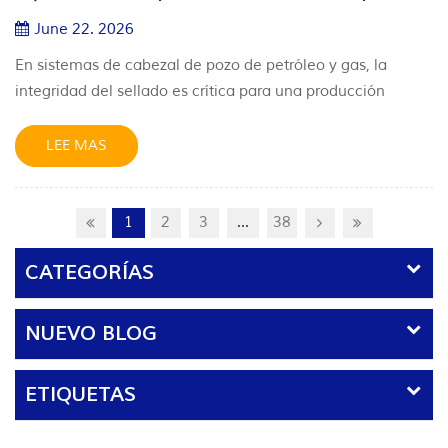
controlar la...
June 22. 2026
En sistemas de cabezal de pozo de petróleo y gas, la
integridad del sellado es crítica para una producción
segura y eficiente. Entre los componentes clave de
sellado, el sello pack-off desempeña un papel esencial al
LEE MAS
aislar zonas de presión y garantizar un control confiable
del pozo. 1. ¿Qué es un sello pack-off del cabezal de
pozo? Un sello pack-off es un elemento de sellado
1
2
3
...
38
instalado en equipos...
CATEGORÍAS
NUEVO BLOG
ETIQUETAS