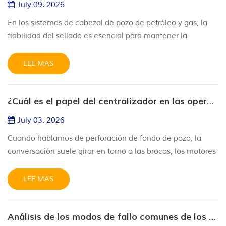
July 09. 2026
En los sistemas de cabezal de pozo de petróleo y gas, la
fiabilidad del sellado es esencial para mantener la
integridad del pozo y evitar la pérdida de presión. Entre las
diversas soluciones de sellado utilizadas en los equipos de
LEE MAS
cabezal de pozo API 6A, el sello FS está diseñado
específicamente para compensar superficies de sellado
¿Cuál es el papel del centralizador en las operaciones de perforación?
rugosas y mayores tolerancias dimensionales que se
encuentran com...
July 03. 2026
Cuando hablamos de perforación de fondo de pozo, la
conversación suele girar en torno a las brocas, los motores
de lodo o los preventores de reventón. Sin embargo,
trabajando silenciosamente entre bastidores—a menudo
LEE MAS
pasado por alto—hay una herramienta pequeña pero
poderosa: el centralizador. Si la sarta de perforación es la
Análisis de los modos de fallo comunes de los sellos hidráulicos: ¿Qué hacer frente al desgaste, la extrusión y el hinchamiento?
«columna vertebral» de la operación de perforación, el