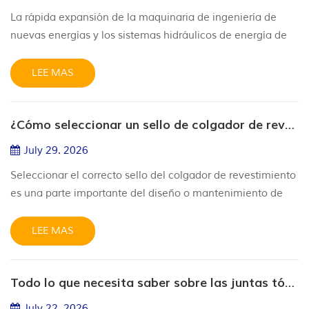
La rápida expansión de la maquinaria de ingeniería de
nuevas energías y los sistemas hidráulicos de energía de
hidrógeno ha planteado requisitos estrictos sin
precedentes para los componentes centrales de sellado.
LEE MAS
Los sellos de caucho convencionales suelen sufrir
hinchamiento, desgaste rápido y una vida útil reducida
¿Cómo seleccionar un sello de colgador de revestimiento para cabezales de pozo de petróleo y gas?
cuando se exponen a aceites hidráulicos biodegradables,
fluidos de trabajo ecológ...
July 29. 2026
Seleccionar el correcto sello del colgador de revestimiento
es una parte importante del diseño o mantenimiento de
una cabeza de pozo de petróleo y gas. El sello debe
mantener la integridad de presión entre el revestimiento y
LEE MAS
los componentes de la cabeza de pozo, al mismo tiempo
que se adapta a las dimensiones reales, el estado de la
Todo lo que necesita saber sobre las juntas tóricas, especialmente las juntas tóricas RGD
superficie, la presión, la temperatura y los fluidos del pozo
inv...
July 22. 2026