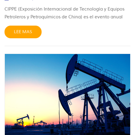
CIPPE (Exposición Internacional de Tecnología y Equipos
Petroleros y Petroquímicos de China) es el evento anual
líder a nivel mundial para industria del petróleo y el gas ,
LEE MAS
que se celebra anualmente en Beijing. JST Seals es un
fabricante líder de sellos de alto rendimiento para
innumerables industrias, como petróleo y gas,
semiconductores, GNL, química, minería de carbón,
equipos médicos y otras. Aspiramos alto y miramos lejos,
ofreciendo un servicio profesional y confiable. soluciones
de sellado Para aplicaciones especialmente duras. ¡Nos
vemos en CIPPE en Pekín! Pabellón W2, W2555, del 26 al
28 de marzo de 2026.