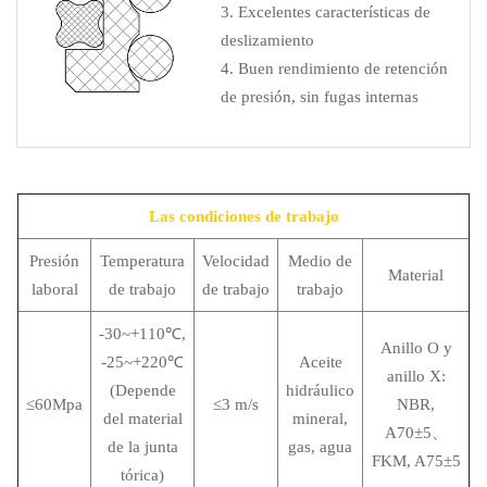
3. Excelentes características de
deslizamiento
4. Buen rendimiento de retención
de presión, sin fugas internas
Las condiciones de trabajo
Presión
Temperatura
Velocidad
Medio de
Material
laboral
de trabajo
de trabajo
trabajo
-30~+110℃,
Anillo O y
-25~+220℃
Aceite
anillo X:
(Depende
hidráulico
≤60Mpa
≤3 m/s
NBR,
del material
mineral,
A70±5、
de la junta
gas, agua
FKM, A75±5
tórica)