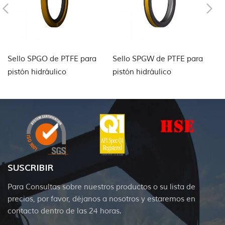
Sello SPGO de PTFE para
Sello SPGW de PTFE para
Se
pistón hidráulico
pistón hidráulico
a
SUSCRIBIR
Para Consultas sobre nuestros productos o su lista de
precios, por favor, déjanos a nosotros y estaremos en
contacto dentro de las 24 horas.