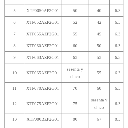
5
XTP0050AP2G01
50
40
6.3
6
XTP052AZP2G01
52
42
6.3
7
XTP055AZP2G01
55
45
6.3
8
XTP060AZP2G01
60
50
6.3
9
XTP063AZP2G01
63
53
6.3
sesenta y
10
XTP065AZP2G01
55
6.3
cinco
11
XTP070AZP2G01
70
60
6.3
sesenta y
12
XTP075AZP2G01
75
6.3
cinco
13
XTP080BZP2G01
80
67
8.3