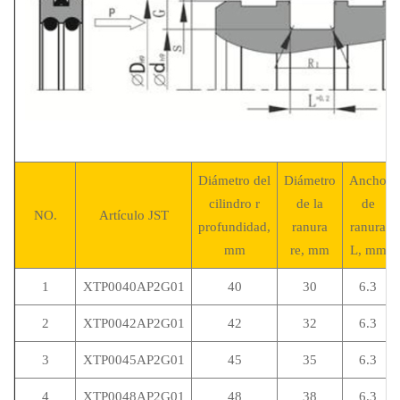
Diámetro del
Diámetro
Ancho
cilindro
r
de la
de
NO.
Artículo JST
profundidad,
ranura
ranura
mm
re, mm
L, mm
1
XTP0040AP2G01
40
30
6.3
2
XTP0042AP2G01
42
32
6.3
3
XTP0045AP2G01
45
35
6.3
4
XTP0048AP2G01
48
38
6.3