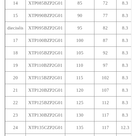
14
XTP085BZP2G01
85
72
8.3
15
XTP090BZP2G01
90
77
8.3
dieciséis
XTP095BZP2G01
95
82
8.3
17
XTP100BZP2G01
100
87
8.3
18
XTP105BZP2G01
105
92
8.3
19
XTP110BZP2G01
110
97
8.3
20
XTP115BZP2G01
115
102
8.3
21
XTP120BZP2G01
120
107
8.3
22
XTP125BZP2G01
125
112
8.3
23
XTP130BZP2G01
130
117
8.3
24
XTP135CZP2G01
135
117
12.3