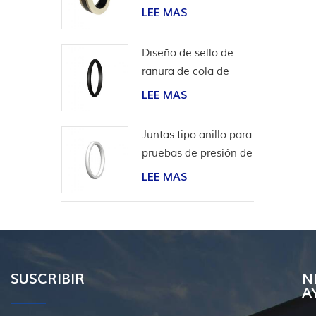
aplicaciones de
LEE MAS
hidrógeno
Diseño de sello de
ranura de cola de
milano para
LEE MAS
revestimiento de
cabeza de pozo
Juntas tipo anillo para
pruebas de presión de
válvulas
LEE MAS
SUSCRIBIR
N
A