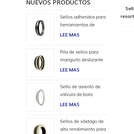
NUEVOS PRODUCTOS
Sel
resor
Sellos adheridos para
inye
herramientas de
terminación
LEE MAS
Pila de sellos para
manguito deslizante
de herramientas de
LEE MAS
pozo
Sello de asiento de
válvula de bola
bidireccional de alta
LEE MAS
presión
Sellos de vástago de
alto rendimiento para