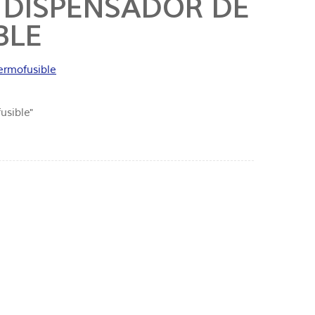
 DISPENSADOR DE
BLE
ermofusible
usible"