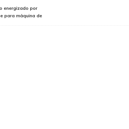
lo energizado por
te para máquina de
cción de adhesivo
termofusible