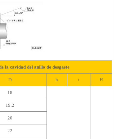
la cavidad del anillo de desgaste
D
h
t
H
18
19.2
20
22