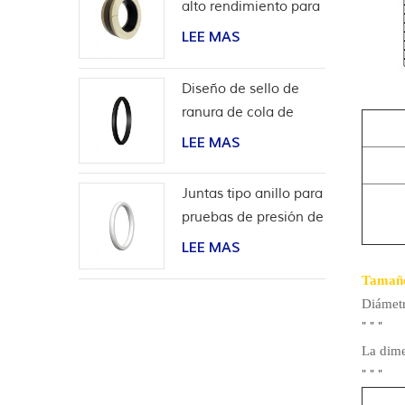
alto rendimiento para
aplicaciones de
LEE MAS
hidrógeno
Diseño de sello de
ranura de cola de
milano para
LEE MAS
revestimiento de
cabeza de pozo
Juntas tipo anillo para
pruebas de presión de
válvulas
LEE MAS
Tamañ
Diámet
"
"
"
La dime
"
"
"