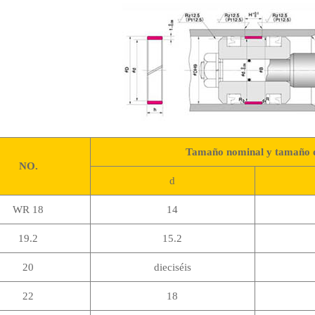
Tamaño nominal y tamaño de 
NO.
d
WR 18
14
19.2
15.2
20
dieciséis
22
18