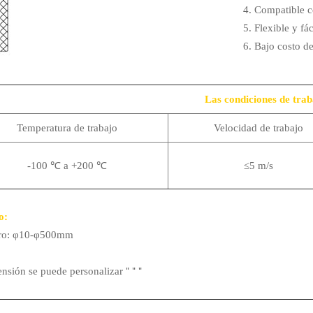
4. Compatible c
5. Flexible y fá
6. Bajo costo d
Las condiciones de trab
Temperatura de trabajo
Velocidad de trabajo
-100 ℃ a +200 ℃
≤5 m/s
o:
ro: φ10-φ500mm
"
"
"
nsión se puede personalizar