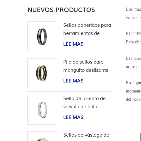
NUEVOS PRODUCTOS
Los mat
vidrio.
Sellos adheridos para
herramientas de
El PTFE 
terminación
Para obt
LEE MAS
El mater
Pila de sellos para
no se pe
manguito deslizante
de herramientas de
LEE MAS
En algú
pozo
momento,
Sello de asiento de
del roda
válvula de bola
bidireccional de alta
LEE MAS
presión
Sellos de vástago de