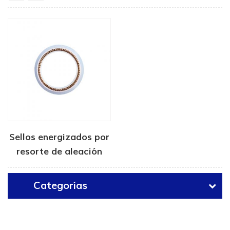
Sellos energizados por
resorte de aleación
para dispositivos
médicos
Categorías