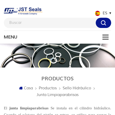
ES
PRODUCTOS
Casa
Productos
Sello Hidráulico
Junta Limpiaparabrisas
El
junta limpiaparabrisas
Se instala en el cilindro hidráulico.
Cuando el vástago del pistón se retrae, se utiliza para raspar la