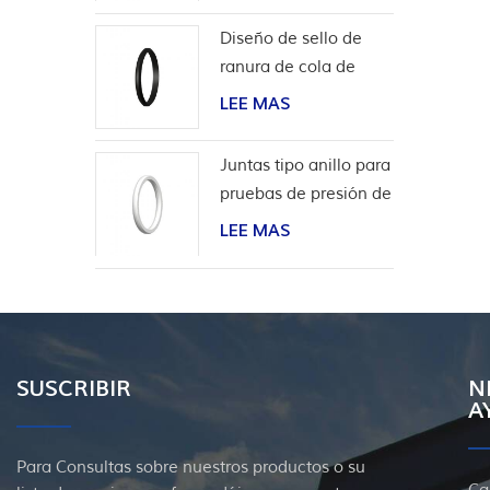
Diseño de sello de
ranura de cola de
milano para
LEE MAS
revestimiento de
cabeza de pozo
Juntas tipo anillo para
pruebas de presión de
válvulas
LEE MAS
SUSCRIBIR
N
A
Para Consultas sobre nuestros productos o su