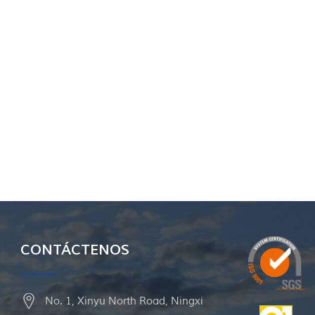
CONTÁCTENOS
No. 1, Xinyu North Road, Ningxi