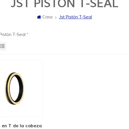
JST PISTÓN T-SEAL
Casa
Jst Pistón T-Seal
 Pistón T-Seal "
sta en cuadrícula
Vista de la lista
s en T de la cabeza