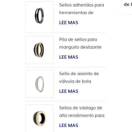
de 
Sellos adheridos para
herramientas de
terminación
LEE MAS
Pila de sellos para
manguito deslizante
de herramientas de
LEE MAS
pozo
Sello de asiento de
válvula de bola
bidireccional de alta
LEE MAS
presión
Sellos de vástago de
alto rendimiento para
aplicaciones de
LEE MAS
hidrógeno