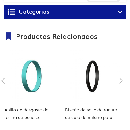
Categorías
Productos Relacionados
Anillo de desgaste de
Diseño de sello de ranura
Gu
resina de poliéster
de cola de milano para
d
turquesa
revestimiento de cabeza