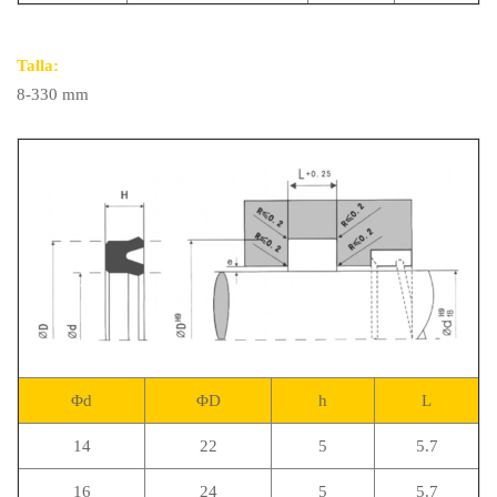
Talla:
8-330 mm
Φd
ΦD
h
L
14
22
5
5.7
16
24
5
5.7