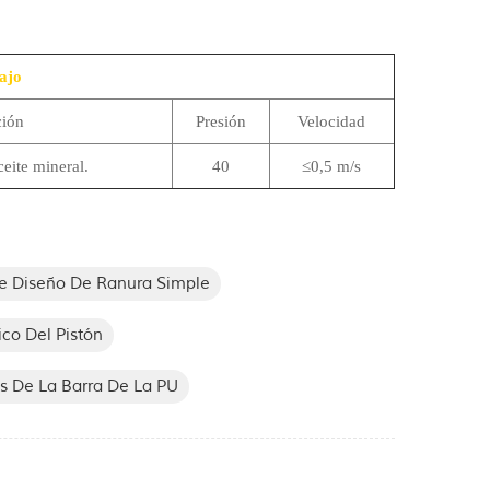
ajo
ción
Presión
Velocidad
ceite mineral.
40
≤0,5 m/s
e Diseño De Ranura Simple
ico Del Pistón
os De La Barra De La PU