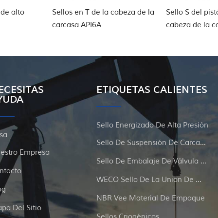
 de alto
Sellos en T de la cabeza de la
Sello S del pist
carcasa API6A
cabeza de la c
hidrógeno
ECESITAS
ETIQUETAS CALIENTES
YUDA
Sello Energizado De Alta Presión
sa
Sello De Suspensión De Carcasa Y Tubería
estro Empresa
Sello De Embalaje De Válvula De Compuerta
ntacto
WECO Sello De La Unión De Martillo
og
NBR Vee Material De Empaque
pa Del Sitio
Sellos Criogénicos