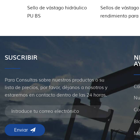
e PTFE
Sello de vástago hidráulico
Sellos de vástago
ráulica
PU BS
rendimiento para
aplicaciones de 
SUSCRIBIR
N
A
Para Consultas sobre nuestros productos o su
Ca
lista de precios, por favor, déjanos a nosotros y
estaremos en contacto dentro de las 24 horas.
Nu
Co
Bl
Ma