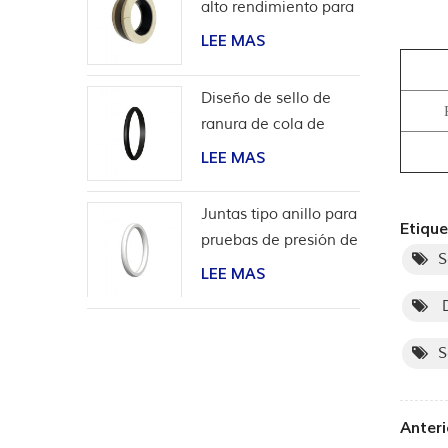
alto rendimiento para
aplicaciones de
LEE MAS
hidrógeno
Diseño de sello de
ranura de cola de
milano para
LEE MAS
revestimiento de
cabeza de pozo
Juntas tipo anillo para
Etique
pruebas de presión de
S
válvulas
LEE MAS
D
S
Anteri