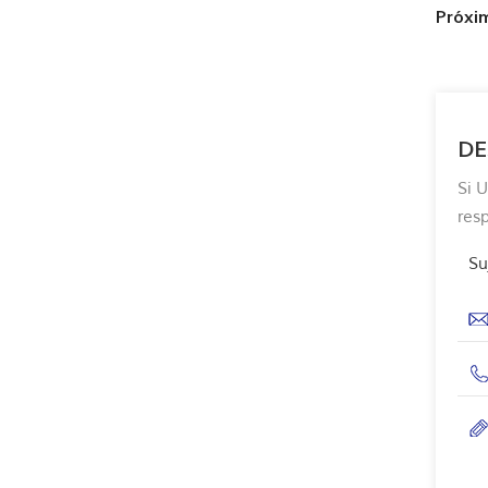
Próxi
DE
Si 
res
Su