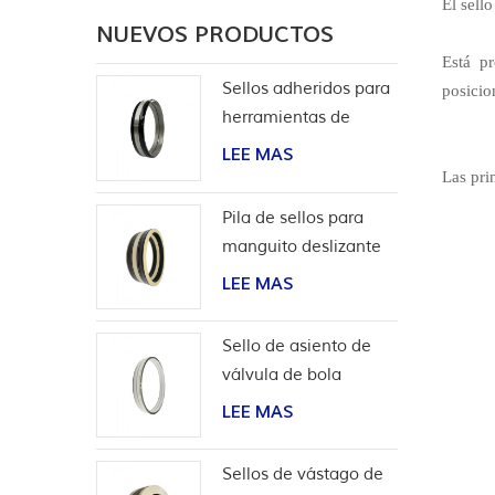
El sell
NUEVOS PRODUCTOS
Está p
Sellos adheridos para
posicio
herramientas de
terminación
LEE MAS
Las pri
Pila de sellos para
manguito deslizante
de herramientas de
LEE MAS
pozo
Sello de asiento de
válvula de bola
bidireccional de alta
LEE MAS
presión
Sellos de vástago de