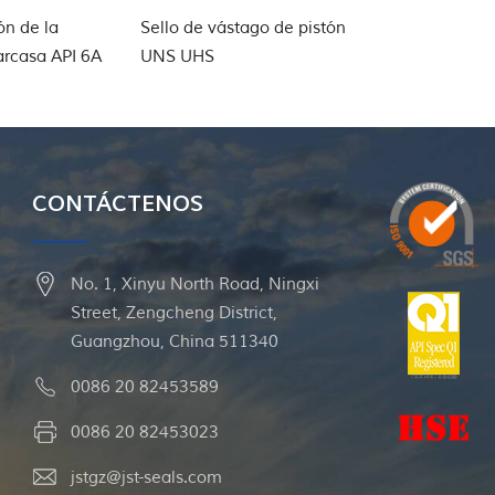
ón de la
Sello de vástago de pistón
Sello compa
arcasa API 6A
UNS UHS
para varilla
CONTÁCTENOS
No. 1, Xinyu North Road, Ningxi
Street, Zengcheng District,
Guangzhou, China 511340
0086 20 82453589
0086 20 82453023
jstgz@jst-seals.com