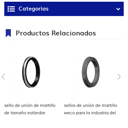
Categorías
Productos Relacionados
sello de unión de martillo
sellos de unión de martillo
s
de tamaño estándar
weco para la industria del
s
petróleo y el gas
p