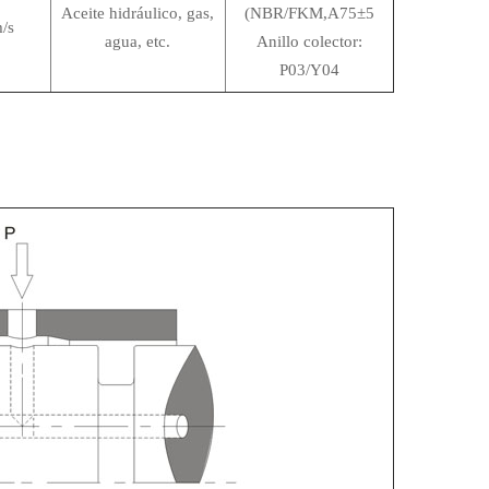
Aceite hidráulico, gas,
(NBR/FKM,A75±5
/s
agua, etc.
Anillo colector:
P03/Y04