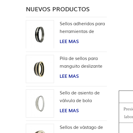
NUEVOS PRODUCTOS
Sellos adheridos para
herramientas de
terminación
LEE MAS
Pila de sellos para
manguito deslizante
de herramientas de
LEE MAS
pozo
Sello de asiento de
válvula de bola
bidireccional de alta
Pres
LEE MAS
presión
labo
Sellos de vástago de