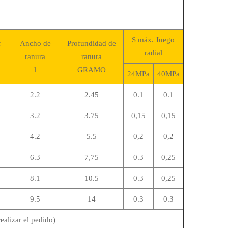
S máx. Juego
r
Ancho de
Profundidad de
radial
ranura
ranura
l
GRAMO
24MPa
40MPa
2.2
2.45
0.1
0.1
3.2
3.75
0,15
0,15
4.2
5.5
0,2
0,2
6.3
7,75
0.3
0,25
8.1
10.5
0.3
0,25
9.5
14
0.3
0.3
ealizar el pedido)