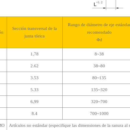
Rango de diámetro de eje estánda
Sección transversal de la
ón
recomendado
junta tórica
Φd
1,78
8~38
2.62
38~80
3.53
80~135
5.33
135~320
6,99
320~700
8.4
700~1000
MO
Artículos no estándar (especifique las dimensiones de la ranura al r