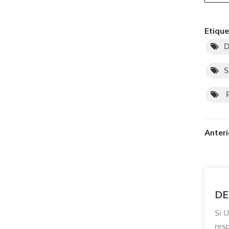
Etique
D
S
P
Anteri
DE
Si 
res