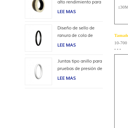
alto rendimiento para
≤30M
aplicaciones de
LEE MAS
hidrógeno
Diseño de sello de
ranura de cola de
Tamañ
milano para
10-70
LEE MAS
revestimiento de
"
"
"
cabeza de pozo
Juntas tipo anillo para
pruebas de presión de
válvulas
LEE MAS