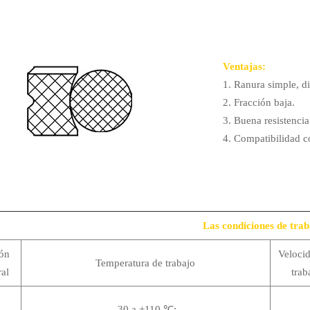
Ventajas:
1. Ranura simple, d
2. Fracción baja.
3. Buena resistencia 
4. Compatibilidad c
Las condiciones de trab
ión
Veloci
Temperatura de trabajo
ral
trab
-30 a +110 ℃;