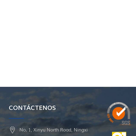
CONTÁCTENOS
No. 1, Xinyu North Road, Ningxi