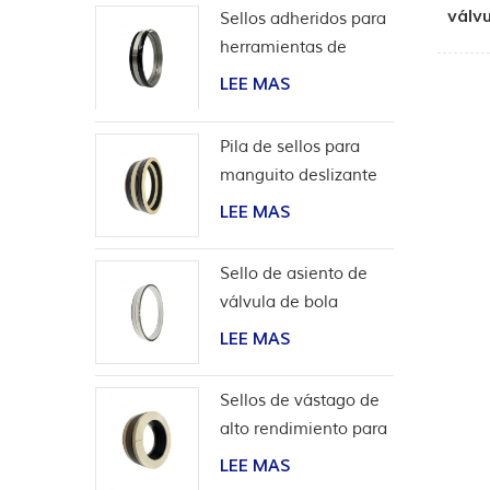
válv
Sellos adheridos para
herramientas de
terminación
LEE MAS
Pila de sellos para
manguito deslizante
de herramientas de
LEE MAS
pozo
Sello de asiento de
válvula de bola
bidireccional de alta
LEE MAS
presión
Sellos de vástago de
alto rendimiento para
aplicaciones de
LEE MAS
hidrógeno