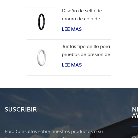
Diseño de sello de
ranura de cola de
milano para
LEE MAS
revestimiento de
cabeza de pozo
Juntas tipo anillo para
pruebas de presión de
válvulas
LEE MAS
SUSCRIBIR
N
A
Para Consultas sobre nuestros productos o su