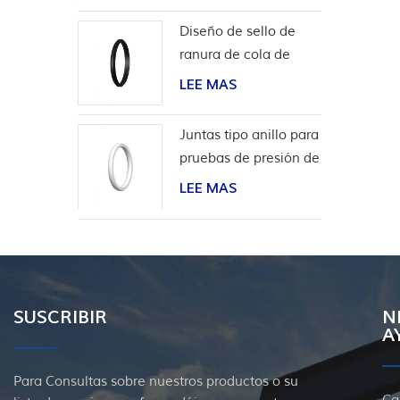
Diseño de sello de
ranura de cola de
milano para
LEE MAS
revestimiento de
cabeza de pozo
Juntas tipo anillo para
pruebas de presión de
válvulas
LEE MAS
SUSCRIBIR
N
A
Para Consultas sobre nuestros productos o su