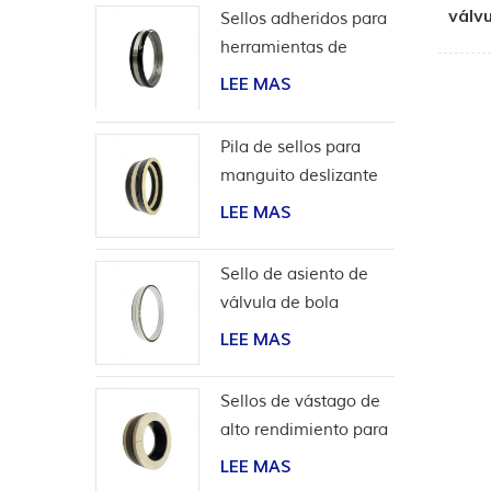
válv
Sellos adheridos para
herramientas de
terminación
LEE MAS
Pila de sellos para
manguito deslizante
de herramientas de
LEE MAS
pozo
Sello de asiento de
válvula de bola
bidireccional de alta
LEE MAS
presión
Sellos de vástago de
alto rendimiento para
aplicaciones de
LEE MAS
hidrógeno