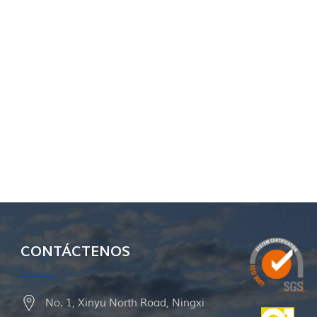
CONTÁCTENOS
No. 1, Xinyu North Road, Ningxi