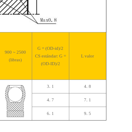
G = (OD-id)/2
900 ~ 2500
CS estándar: G =
L valor
(libras)
(OD-ID)/2
3. 1
4. 8
4. 7
7. 1
6. 1
9. 5