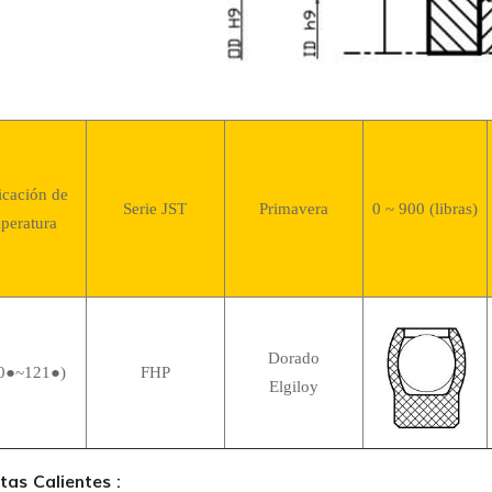
icación de
Serie JST
Primavera
0 ~ 900 (libras)
peratura
Dorado
●~121●)
FHP
Elgiloy
tas Calientes :