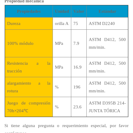
Propiedad mecanica
Propiedades
Unidad
Valor
Estándar
Dureza
orilla A
75
ASTM D2240
ASTM D412, 500
100% módulo
MPa
7.9
mm/min.
Resistencia a la
ASTM D412, 500
MPa
16.9
tracción
mm/min.
alargamiento a la
ASTM D412, 500
%
196
rotura
mm/min.
Juego de compresión
ASTM D395B 214-
%
23.6
70h×204℃
JUNTA TÓRICA
Si tiene alguna pregunta o requerimiento especial, por favor