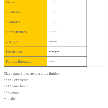
Éteres
++++
aldehídos
++++
alcoholes
++++
hidrocarburos
++++
gas agrio
++++
++++
Lubricantes
Fluidos fluorados
+++
Clave para la resistencia a los fluidos:
++++= excelente
+++= muy bueno
++=bueno
+=malo