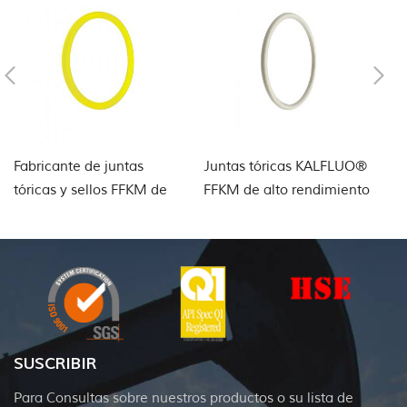
Fabricante de juntas
Juntas tóricas KALFLUO®
Fa
tóricas y sellos FFKM de
FFKM de alto rendimiento
tó
perfluoroelastómero en
p
China
SUSCRIBIR
Para Consultas sobre nuestros productos o su lista de