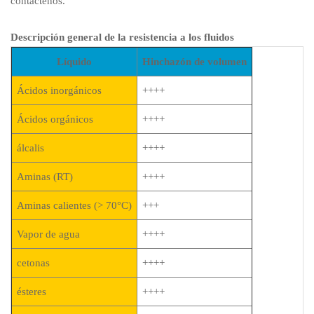
contáctenos.
Descripción general de la resistencia a los fluidos
Líquido
Hinchazón de volumen
Ácidos inorgánicos
++++
Ácidos orgánicos
++++
álcalis
++++
Aminas (RT)
++++
Aminas calientes (> 70°C)
+++
Vapor de agua
++++
cetonas
++++
ésteres
++++