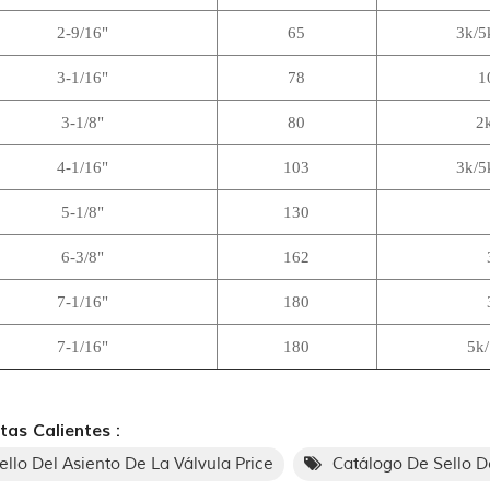
2-9/16"
65
3k/5
3-1/16"
78
1
3-1/8"
80
2
4-1/16"
103
3k/5
5-1/8"
130
6-3/8"
162
7-1/16"
180
7-1/16"
180
5k
tas Calientes :
ello Del Asiento De La Válvula Price
Catálogo De Sello D