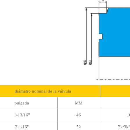
diámetro nominal de la válvula
pulgada
MM
1-13/16"
46
1
2-1/16"
52
2k/3k