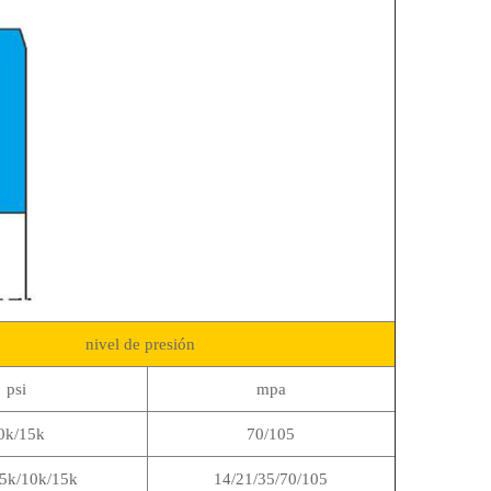
nivel de presión
psi
mpa
0k/15k
70/105
/5k/10k/15k
14/21/35/70/105