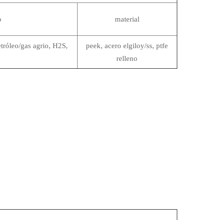
o
material
etróleo/gas agrio, H2S,
peek, acero elgiloy/ss, ptfe
relleno