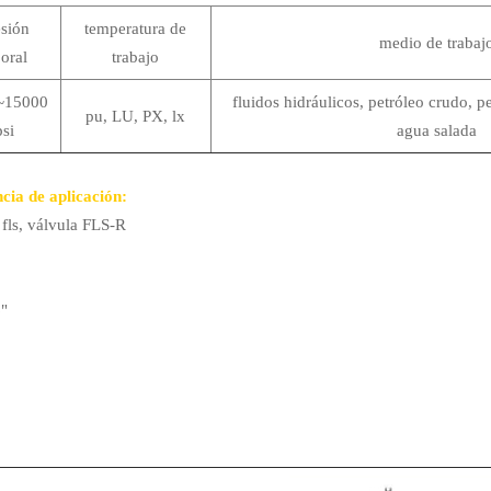
esión
temperatura de
medio de trabaj
boral
trabajo
~15000
fluidos hidráulicos, petróleo crudo, p
pu, LU, PX, lx
psi
agua salada
cia de aplicación:
 fls, válvula FLS-R
"