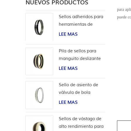
NUEVOS PRODUCTOS
para apl
Sellos adheridos para
puede co
herramientas de
terminación
LEE MAS
Pila de sellos para
manguito deslizante
de herramientas de
LEE MAS
pozo
Sello de asiento de
válvula de bola
bidireccional de alta
LEE MAS
presión
Sellos de vástago de
alto rendimiento para