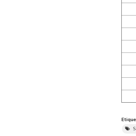
Etique
S