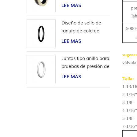
aplicaciones de
LEE MAS
pr
hidrógeno
la
Diseño de sello de
5000
ranura de cola de
milano para
LEE MAS
revestimiento de
cabeza de pozo
sugeren
Juntas tipo anillo para
válvula
pruebas de presión de
válvulas
LEE MAS
Talla:
1-13/16
2-1/16”
3-1/8”
4-1/16”
5-1/8”
7-1/16”