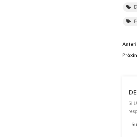
D
F
Anteri
Próxi
DE
Si 
res
Su