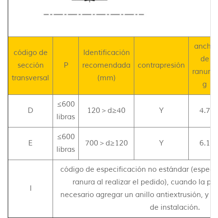
ancho
código de
Identificación
de
sección
P
recomendada
contrapresión
ranura-
transversal
(mm)
g
≤600
D
120＞d≥40
Y
4.7
libras
≤600
E
700＞d≥120
Y
6.1
libras
código de especificación no estándar (especi
ranura al realizar el pedido), cuando la p
I
necesario agregar un anillo antiextrusión, y 
de instalación.