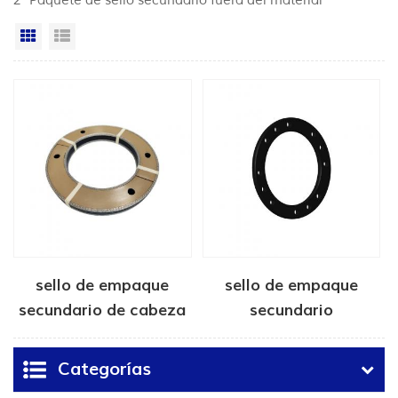
2 "Paquete de sello secundario fuera del material"
Vista en cuadrícula
Vista de la lista
sello de empaque
sello de empaque
secundario de cabeza
secundario
de pozo
elastomérico de
cabeza de pozo
Categorías