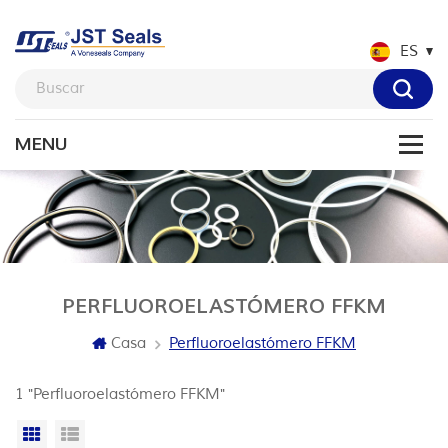
ES
PERFLUOROELASTÓMERO FFKM
Casa
Perfluoroelastómero FFKM
1 "Perfluoroelastómero FFKM"
Vista en cuadrícula
Vista de la lista