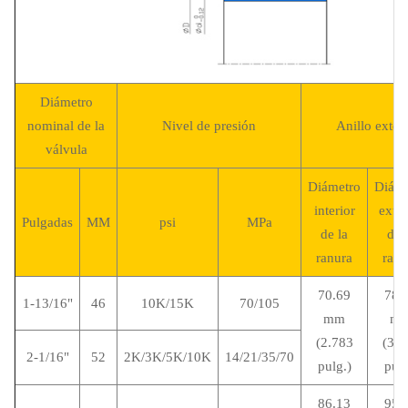
Diámetro
nominal de la
Nivel de presión
Anillo exteri
válvula
Diámetro
Diáme
interior
exter
Pulgadas
MM
psi
MPa
de la
de 
ranura
ranu
70.69
78.
1-13/16"
46
10K/15K
70/105
mm
m
(2.783
(3.0
2-1/16"
52
2K/3K/5K/10K
14/21/35/70
pulg.)
pulg
86.13
95.