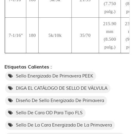
(7.750
(8.3
pulg.)
pulg
215.90
231.
mm
m
7-1/16"
180
5k/10k
35/70
(8.500
(9.1
pulg.)
pulg
Etiquetas Calientes :
Sello Energizado De Primavera PEEK
DIGA EL CATÁLOGO DE SELLO DE VÁLVULA
Diseño De Sello Energizado De Primavera
Sello De Cara OD Para Tipo FLS
Sello De La Cara Energizada De La Primavera