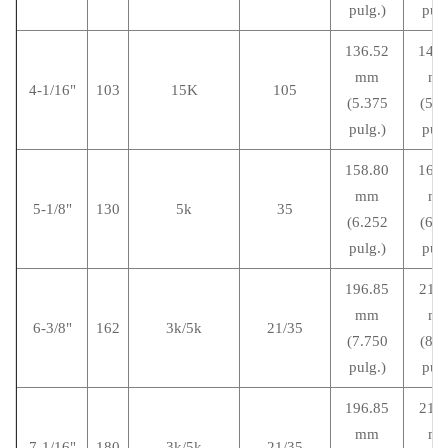
pulg.)
pulg
136.52
146.
mm
m
4-1/16"
103
15K
105
(5.375
(5.7
pulg.)
pulg
158.80
168.
mm
m
5-1/8"
130
5k
35
(6.252
(6.6
pulg.)
pulg
196.85
211.
mm
m
6-3/8"
162
3k/5k
21/35
(7.750
(8.3
pulg.)
pulg
196.85
211.
mm
m
7-1/16"
180
3k/5k
21/35