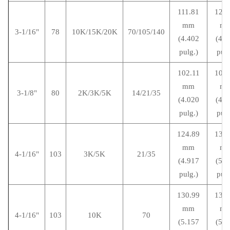
111.81
120.
mm
m
3-1/16"
78
10K/15K/20K
70/105/140
(4.402
(4.7
pulg.)
pulg
102.11
109.
mm
m
3-1/8"
80
2K/3K/5K
14/21/35
(4.020
(4.3
pulg.)
pulg
124.89
133.
mm
m
4-1/16"
103
3K/5K
21/35
(4.917
(5.2
pulg.)
pulg
130.99
139.
mm
m
4-1/16"
103
10K
70
(5.157
(5.4