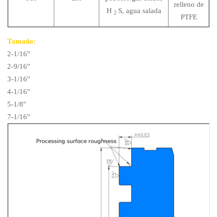
relleno de
H
S, agua salada
2
PTFE
Tamaño:
2-1/16"
2-9/16"
3-1/16"
4-1/16"
5-1/8"
7-1/16"