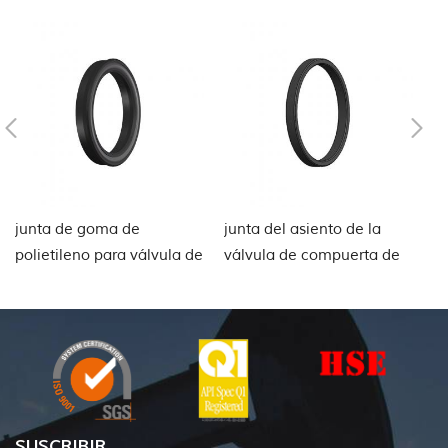
junta de goma de
junta del asiento de la
E
polietileno para válvula de
válvula de compuerta de
vá
compuerta
PTFE
d
SUSCRIBIR