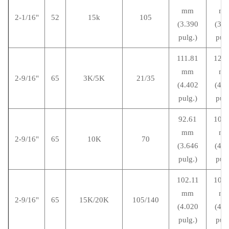
mm
m
2-1/16"
52
15k
105
(3.390
(3.7
pulg.)
pulg
111.81
120.
mm
m
2-9/16"
65
3K/5K
21/35
(4.402
(4.7
pulg.)
pulg
92.61
101.
mm
m
2-9/16"
65
10K
70
(3.646
(4.0
pulg.)
pulg
102.11
109.
mm
m
2-9/16"
65
15K/20K
105/140
(4.020
(4.3
pulg.)
pulg