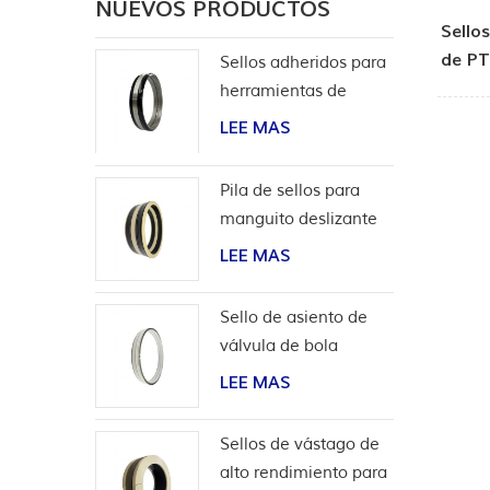
NUEVOS PRODUCTOS
Sello
de PT
Sellos adheridos para
de
herramientas de
terminación
LEE MAS
Pila de sellos para
manguito deslizante
de herramientas de
LEE MAS
pozo
Sello de asiento de
válvula de bola
bidireccional de alta
LEE MAS
presión
Sellos de vástago de
alto rendimiento para