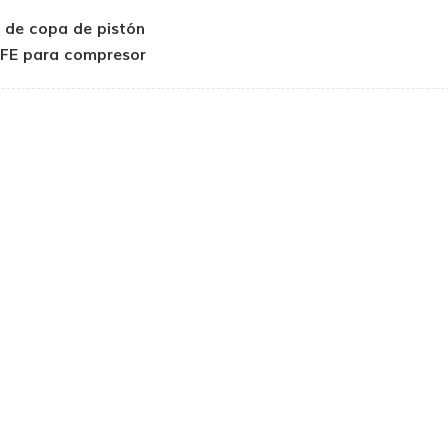
s de copa de pistón
FE para compresor
 aire sin aceite