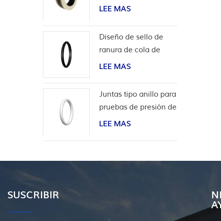
aplicaciones de
LEE MAS
hidrógeno
Diseño de sello de
ranura de cola de
milano para
LEE MAS
revestimiento de
cabeza de pozo
Juntas tipo anillo para
pruebas de presión de
válvulas
LEE MAS
SUSCRIBIR
N
A