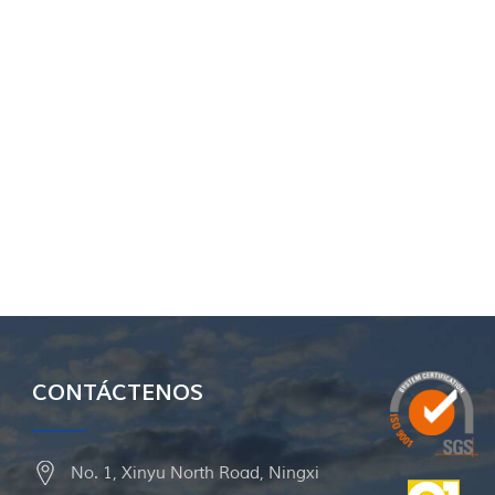
CONTÁCTENOS
No. 1, Xinyu North Road, Ningxi