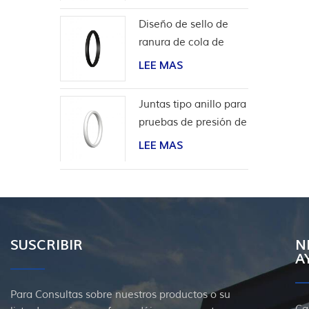
Diseño de sello de
ranura de cola de
milano para
LEE MAS
revestimiento de
cabeza de pozo
Juntas tipo anillo para
pruebas de presión de
válvulas
LEE MAS
SUSCRIBIR
N
A
Para Consultas sobre nuestros productos o su