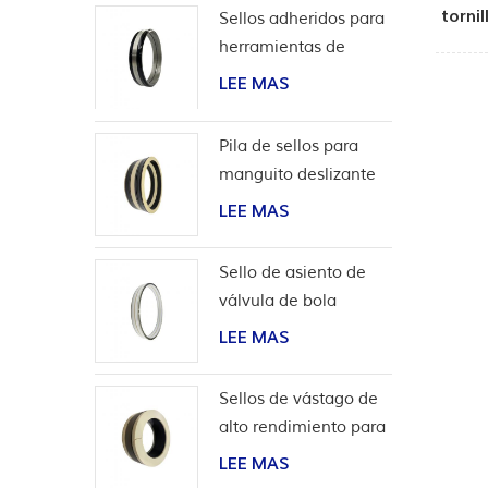
torni
Sellos adheridos para
ca
herramientas de
terminación
LEE MAS
Pila de sellos para
manguito deslizante
de herramientas de
LEE MAS
pozo
Sello de asiento de
válvula de bola
bidireccional de alta
LEE MAS
presión
Sellos de vástago de
alto rendimiento para
aplicaciones de
LEE MAS
hidrógeno