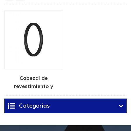
Cabezal de
revestimiento y
colgador de tubería
Sello FS
Categorías