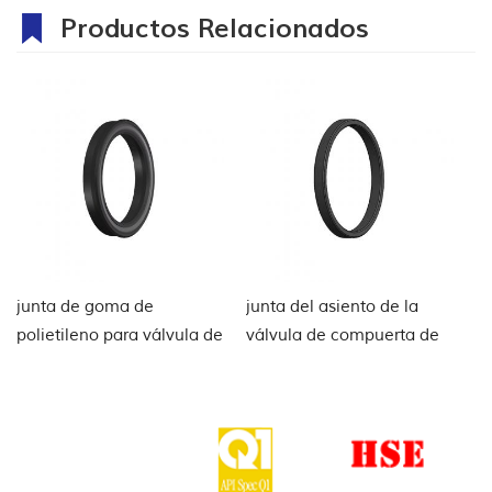
Productos Relacionados
junta de goma de
junta del asiento de la
E
polietileno para válvula de
válvula de compuerta de
vá
compuerta
PTFE
d