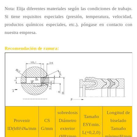
Nota: Elija diferentes materiales según las condiciones de trabajo.
Si tiene requisitos especiales (presión, temperatura, velocidad,
productos químicos especiales, etc.), póngase en contacto con
nuestra empresa.
Recomendación de ranura:
sobredosis
Longitud de
Tamaño
Provenir
CS
Diámetro
biselado
ESYmin.
ID(h8ï¼‰/mm
G/mm
exterior
Tamaño
L(+0,2,0)
(H8)/mm
mínimoH/mm